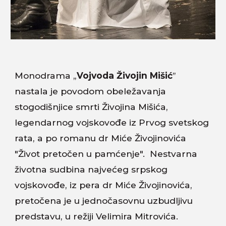
Monodrama
„
Vojvoda Živojin Mišić
”
nastala je povodom obe
ležavanja
stogodišnjice smrti Živojina Mišića,
legendarnog vojskovođe iz Prvog svetskog
rata, a po romanu dr Miće Živojinovića
"Život pretočen u pamćenje". Nestvarna
životna sudbina najvećeg srpskog
vojskovođe, iz pera dr Miće Živojinovića,
pretočena je u jednočasovnu uzbudljivu
predstavu, u režiji Velimira Mitrovića.