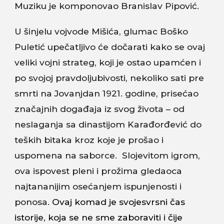
Muziku je komponovao Branislav Pipović.
U šinjelu vojvode Mišića, glumac Boško
Puletić upečatljivo će dočarati kako se ovaj
veliki vojni strateg, koji je ostao upamćen i
po svojoj pravdoljubivosti, nekoliko sati pre
smrti na Jovanjdan 1921. godine, prisećao
značajnih događaja iz svog života – od
neslaganja sa dinastijom Karađorđević do
teških bitaka kroz koje je prošao i
uspomena na saborce. Slojevitom igrom,
ova ispovest pleni i prožima gledaoca
najtananijim osećanjem ispunjenosti i
ponosa.
Ovaj komad je svojesvrsni čas
istorije, koja se ne sme zaboraviti i čije