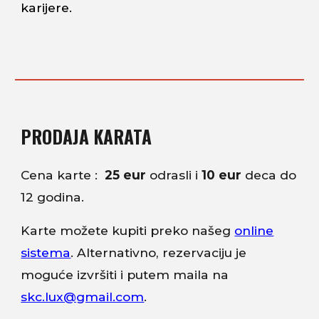
karijere
.
PRODAJA KARATA
Cena karte :
25 eur
odrasli i
10 eur
deca
do
12 godina.
Karte možete kupiti preko našeg
online
sistema
. Alternativno, rezervaciju je
moguće izvršiti i putem maila na
skc.lux@gmail.com
.