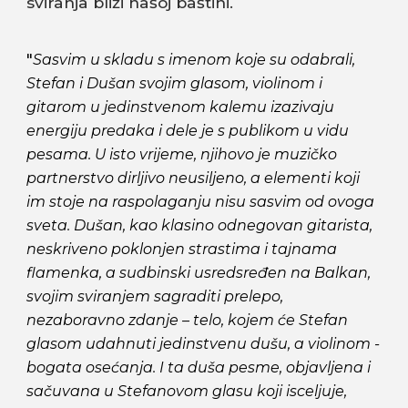
sviranja bliži našoj baštini.
"
Sasvim u skladu s imenom koje su odabrali,
Stefan i Dušan svojim glasom, violinom i
gitarom u jedinstvenom kalemu izazivaju
energiju predaka i dele je s publikom u vidu
pesama. U isto vrijeme, njihovo je muzičko
partnerstvo dirljivo neusiljeno, a elementi koji
im stoje na raspolaganju nisu sasvim od ovoga
sveta. Dušan, kao klasino odnegovan gitarista,
neskriveno poklonjen strastima i tajnama
flamenka, a sudbinski usredsređen na Balkan,
svojim sviranjem sagraditi prelepo,
nezaboravno zdanje – telo, kojem će Stefan
glasom udahnuti jedinstvenu dušu, a violinom -
bogata osećanja. I ta duša pesme, objavljena i
sačuvana u Stefanovom glasu koji isceljuje,