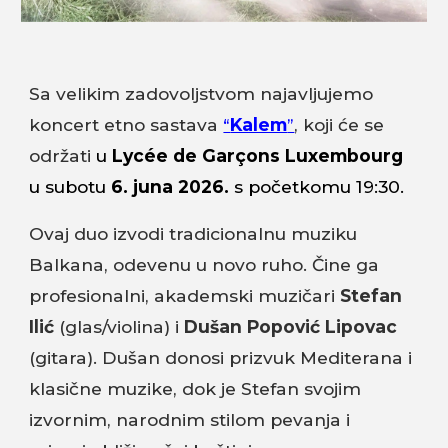
Sa velikim zadovoljstvom najavljujemo
koncert etno sastava
“
Kalem
”
, koji će se
održati
u
Lycée de Garçons Luxembourg
u subotu
6. juna 2026.
s početkomu 19:30.
Ovaj duo izvodi tradicionalnu muziku
Balkana, odevenu u novo ruho. Čine ga
profesionalni, akademski muzičari
Stefan
Ilić
(glas/violina) i
Dušan Popović Lipovac
(gitara). Dušan donosi prizvuk Mediterana i
klasične muzike, dok je Stefan svojim
izvornim, narodnim stilom pevanja i