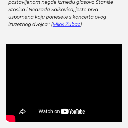
postavljenom negde između glasova Staniše
Stošića i Nedžada Salkovića, jeste prva
uspomena koju ponesete s koncerta ovog
izuzetnog dvojca." (
Miloš Zubac
)